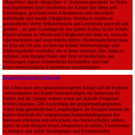
»Begreifen« durch »Begreifen« (= Anfassen) geschieht. Im freien
und angeleiteten Spiel verarbeiten die Kinder ihre Ideen und
Erfahrungen, gewinnen neue Erkenntnisse und entwickeln
individuelle und soziale Fähigkeiten. Hierdurch werden in
ganzheitlicher Weise Selbstvertrauen und Lernfreude geweckt und
gestärkt – als gute Grundlage für das spätere Lernen in der Schule.
Kinder nehmen an Wissen und Fähigkeiten nur dann zu, wenn sie
experimentieren und ausprobieren dürfen. Dementsprechend muss
die Kita ein Ort sein, an dem die Kinder Wahrnehmungs- und
Erfahrungsfelder vorfinden, die es ihnen erlauben, ihre Sinne zu
entfalten, zum Beispiel Natur und Tiere zu beobachten, mit
Werkzeugen eigene Arbeitsstücke herzustellen und erste
naturwissenschaftliche Experimente durchzuführen.
Situationsbezogene Pädagogik
Die Arbeit nach dem situationsbezogenen Ansatz soll die konkrete
Lebenssituation der Kinder berücksichtigen, die Interessen der
Kinder und der Gruppe wahren sowie auf aktuelle Ereignisse
flexibel eingehen. Die Ausrichtung der gruppenpädagogischen
Arbeit folgt ganzheitlichen Lernprinzipien. Im Freispiel können die
Kinder innerhalb der vorgegebenen Rahmenbedingungen ihre
Interessen erkennen und entwickeln, das Sozialverhalten stärken,
indem sie zum Beispiel lernen Absprachen zu treffen, Frustrationen
zu ertragen und stabile Beziehungen und Freundschaften