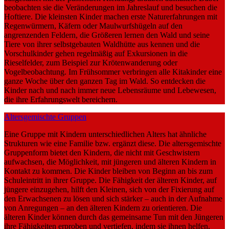
beobachten sie die Veränderungen im Jahreslauf und besuchen die
Hoftiere. Die kleinsten Kinder machen erste Naturerfahrungen mit
Regenwürmern, Käfern oder Maulwurfshügeln auf den
angrenzenden Feldern, die Größeren lernen den Wald und seine
Tiere von ihrer selbstgebauten Waldhütte aus kennen und die
Vorschulkinder gehen regelmäßig auf Exkursionen in die
Rieselfelder, zum Beispiel zur Krötenwanderung oder
Vogelbeobachtung. Im Frühsommer verbringen alle Kitakinder eine
ganze Woche über den ganzen Tag im Wald. So entdecken die
Kinder nach und nach immer neue Lebensräume und Lebewesen,
die ihre Erfahrungswelt bereichern.
Altersgemischte Gruppen
Eine Gruppe mit Kindern unterschiedlichen Alters hat ähnliche
Strukturen wie eine Familie bzw. ergänzt diese. Die altersgemischte
Gruppenform bietet den Kindern, die nicht mit Geschwistern
aufwachsen, die Möglichkeit, mit jüngeren und älteren Kindern in
Kontakt zu kommen. Die Kinder bleiben von Beginn an bis zum
Schuleintritt in ihrer Gruppe. Die Fähigkeit der älteren Kinder, auf
jüngere einzugehen, hilft den Kleinen, sich von der Fixierung auf
den Erwachsenen zu lösen und sich stärker – auch in der Aufnahme
von Anregungen – an den älteren Kindern zu orientieren. Die
älteren Kinder können durch das gemeinsame Tun mit den Jüngeren
ihre Fähigkeiten erproben und vertiefen, indem sie ihnen helfen,