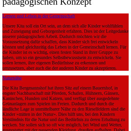
pädagogischen Konzept
Lernen und Leben in der Gemeinschaft
Unsere Kita soll ein Ort sein, an dem sich alle Kinder wohlfühlen
und Zuneigung und Geborgenheit erfahren. Dies ist der Leitgedanke
unserer pädagogischen Arbeit. Dadurch möchten wir die
Voraussetzung dafür schaffen, dass Kinder sich frei entwickeln
können und gleichzeitig das Leben in der Gemeinschaft lernen. Für
die Kinder ist es wichtig, einen festen Stand in ihrer Gruppe zu
haben, um so ein gesundes Selbstbewusstsein zu entwickeln. Sie
sollen lernen, ihre eigenen Bedürfnisse zu erkennen und
umzusetzen, aber auch die der anderen Kinder zu akzeptieren.
Naturnähe
Die Kita Bergmannshof hat ihren Sitz auf einem Bauernhof, in
engster Nachbarschaft mit Pferden, Schafen, Hühnern, Gänsen,
Kaninchen, Hunden und Katzen, und verfügt über ausgedehnte
Grünanlagen zum Spielen im Freien. Dadurch und durch die
ländliche Lage in unmittelbarer Nähe zu den Rieselfeldern sind die
Kinder »mitten in der Natur«. Dies hilft uns, bei den Kindern
Verständnis für die Natur und das Bedürfnis zu deren Erhaltung zu
wecken. Sie sollen sich so oft wie möglich, bei Wind und Wetter,
ausgestattet mit der passenden Kleidung, draußen aufhalten. Dabei